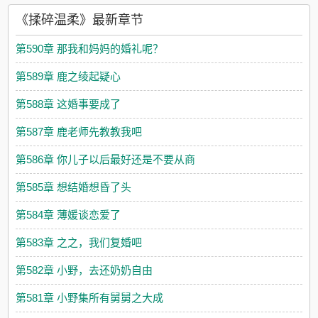
《揉碎温柔》最新章节
第590章 那我和妈妈的婚礼呢？
第589章 鹿之绫起疑心
第588章 这婚事要成了
第587章 鹿老师先教教我吧
第586章 你儿子以后最好还是不要从商
第585章 想结婚想昏了头
第584章 薄媛谈恋爱了
第583章 之之，我们复婚吧
第582章 小野，去还奶奶自由
第581章 小野集所有舅舅之大成