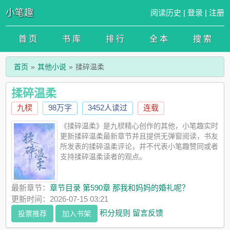
小笔趣
阅读历史
|
登录
|
注册
首 页
书 库
排 行
全 本
搜 索
首页
其他小说
揉碎温柔
揉碎温柔
九棂
98万字
3452人读过
连载
《揉碎温柔》是九棂精心创作的其他，小笔趣实时
更新揉碎温柔最新章节并且提供无弹窗阅读，书友
所发表的揉碎温柔评论，并不代表小笔趣赞同或者
支持揉碎温柔读者的观点。
最新章节：
章节目录 第590章 那我和妈妈的婚礼呢？
更新时间：2026-07-15 03:21
积分规则
留言反馈
投票推荐
加入书架