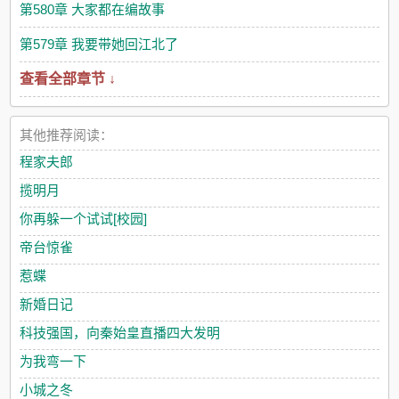
第580章 大家都在编故事
第579章 我要带她回江北了
查看全部章节 ↓
其他推荐阅读：
程家夫郎
揽明月
你再躲一个试试[校园]
帝台惊雀
惹蝶
新婚日记
科技强国，向秦始皇直播四大发明
为我弯一下
小城之冬