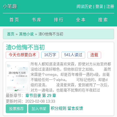
小笔趣
阅读历史
|
登录
|
注册
首 页
书 库
排 行
全 本
搜 索
首页
其他小说
渣O他悔不当初
渣O他悔不当初
今天也想要白术
16万字
541人读过
连载
所有人都知道凌清喜欢宋霖，即使对方从始至终都
没给过凌清好眼色，但他依旧甘之如始。 虽然
宋霖是个omega，却是百年难得一遇的s级，丝毫
不输给任何一个alpha。 可标记他的，却是d
级的凌清。 凌清爱宋霖，爱到被甩了一次后，
对方一通电话，也能毫不犹豫的在半夜赶过
去。 爱到即使宋霖说分手，他也只会自责自己不够优
最新章节：
章节目录 第 29 章
秀。 像个小狗。宋霖爱他时，凌清屁颠颠的就会凑上前
更新时间：2023-02-08 13:33
去。 宋霖不爱他时，他低垂着眉眼只会苦苦哀求。 久而
积分规则
留言反馈
投票推荐
加入书架
久之，就连宋霖也以为，只要他一句话，不管做了多少错事，凌
清都会愿意和他在一起。 可这次没有，滚烫的咖啡从头上泼