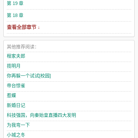
第 19 章
第 18 章
查看全部章节 ↓
其他推荐阅读：
程家夫郎
揽明月
你再躲一个试试[校园]
帝台惊雀
惹蝶
新婚日记
科技强国，向秦始皇直播四大发明
为我弯一下
小城之冬