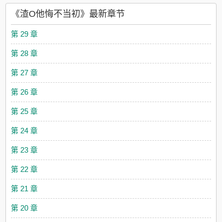
下，顺着头发滴在他的脸上。 凌清第一次在宋霖面前硬气，
《渣O他悔不当初》最新章节
“我们结束了，你个臭傻逼，别再来烦我了！” 朋友调侃宋霖被
d级拒绝，宋霖不屑一顾，“最多两天，他就会打电话过来求我原
第 29 章
谅了。” 一天，两天，大半个月过去了。宋霖都没等到凌清的
消息。 先爱上的人先输。凌清在不爱后才成了赢家。 后
第 28 章
来，宋霖站在房门外，双手握拳，掐的手上鲜血直流，强忍着自
己进房间的冲动，沉默着站在那里，听完了凌清跟另一个omega
第 27 章
度过了易感期的全过程。 宋霖后悔了，只是这种悔意来得太
晚了。 不换受。 攻不洁，受洁。 凌清（攻）x宋
第 26 章
霖（受）平凡攻x大众情人受。弱攻强受。攻前期缺爱后期只爱自
己。隔壁完结文：《那个alpha过分娇弱》aa恋女装攻，娇蛮任性
第 25 章
大小姐攻x沉稳但是永远都在被嫌弃受《那个被龙缠上的小可怜》
校园日常文，人类攻x龙妖受。胆小的假兔子是要被龙妖‘吃掉’的
第 24 章
～后边几章有攻攻相贴情节（包含接吻教学）隔壁预收：《网恋
对象是前男友》破镜重圆但是甜文以及网恋文。渣而不自知海王
第 23 章
攻x承包鱼塘所有鱼马甲受《假装成失忆男友他爸》伪小爸文学。
戏精攻x憨憨受。失忆之后不仅被老婆骗，还要遭受良心的谴责，
第 22 章
每天都在表演自己醋自己。
第 21 章
第 20 章