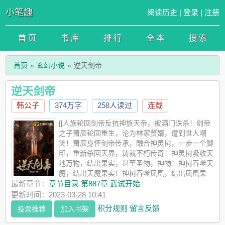
小笔趣
阅读历史
|
登录
|
注册
首 页
书 库
排 行
全 本
搜 索
首页
玄幻小说
逆天剑帝
逆天剑帝
韩公子
374万字
258人读过
连载
[[人族轮回剑帝反抗神族天帝，被满门诛杀！剑帝
之子萧辰轮回重生，沦为林家赘婿，遭到世人嘲
笑！萧辰身怀剑帝传承，融合神灵树，一步一个脚
印，重新杀回天界，铸就不朽传奇！神灵树吸收天
地万物，结出果实，甚至圣物，神物！神树吞噬天
魔，结出天魔果实！神树吞噬凤凰，结出凤凰果
实！神树吞噬人王，结出王者果实！神树吞噬天神，结出神灵果
最新章节：
章节目录 第887章 武试开始
实！……
更新时间：2023-03-28 10:41
积分规则
留言反馈
投票推荐
加入书架