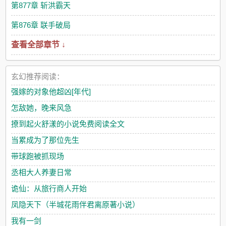
第877章 斩洪霸天
第876章 联手破局
查看全部章节 ↓
玄幻推荐阅读：
强嫁的对象他超凶[年代]
怎敌她，晚来风急
撩到起火舒漾的小说免费阅读全文
当累成为了那位先生
带球跑被抓现场
丞相大人养妻日常
诡仙：从旅行商人开始
凤隐天下（半城花雨伴君离原著小说）
我有一剑