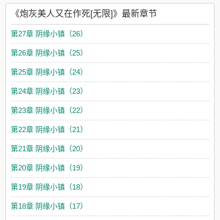
《炮灰美人又在作死[无限]》最新章节
第27章 阴缘小镇（26）
第26章 阴缘小镇（25）
第25章 阴缘小镇（24）
第24章 阴缘小镇（23）
第23章 阴缘小镇（22）
第22章 阴缘小镇（21）
第21章 阴缘小镇（20）
第20章 阴缘小镇（19）
第19章 阴缘小镇（18）
第18章 阴缘小镇（17）