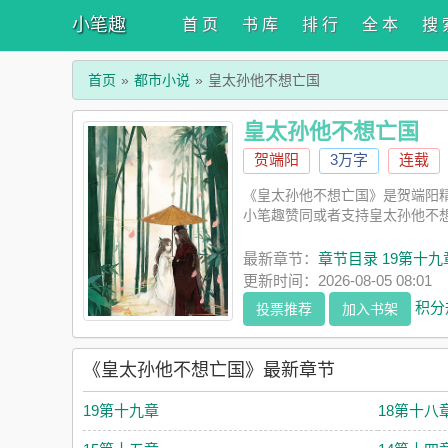
小笔趣
首 页
书 库
排 行
全 本
搜 
首页
都市小说
皇太孙他不想亡国
皇太孙他不想亡国
贺端阳
3万字
连载
《皇太孙他不想亡国》是贺端阳
小笔趣赞同或者支持皇太孙他不
最新章节：
章节目录 19第十九
更新时间：2026-08-05 08:01
积分
投票推荐
加入书架
《皇太孙他不想亡国》最新章节
19第十九章
18第十八