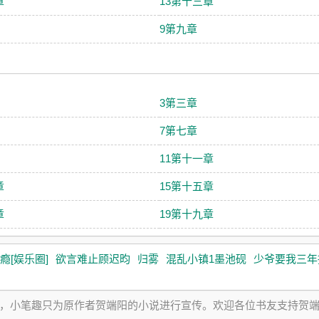
章
13第十三章
9第九章
3第三章
7第七章
11第十一章
章
15第十五章
章
19第十九章
瘾[娱乐圈]
欲言难止顾迟昀
归雾
混乱小镇1墨池砚
少爷要我三年
，小笔趣只为原作者贺端阳的小说进行宣传。欢迎各位书友支持贺