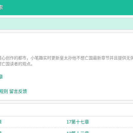
索
精心创作的都市，小笔趣实时更新皇太孙他不想亡国最新章节并且提供无
想亡国读者的观点。
章
规则
留言反馈
章
17第十七章