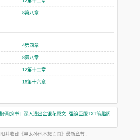
12第十二章
8第八章
4第四章
8第八章
12第十二章
16第十六章
抱俩[穿书]
深入浅出金银花原文
强迫臣服TXT笔趣阁
端阳并收藏《皇太孙他不想亡国》最新章节。