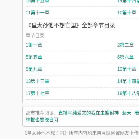
15第十五章
14第十四
11第十一章
10第十章
《皇太孙他不想亡国》全部章节目录
章节目录
1第一章
2第二章
5第五章
6第六章
9第九章
10第十章
13第十三章
14第十四
17第十七章
18第十八
都市推荐阅读：
直播写纯爱文的我在虫族封神
洄天
暗
神棍也要晚自习
《皇太孙他不想亡国》所有内容均来自互联网或网友上传