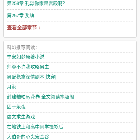
第258章 孔淼你家是宫殿啊？
第257章 奖牌
查看全部章节 ↓
科幻推荐阅读：
宁安如梦原著小说
师尊不许我攻略男主
男配稳拿深情剧本[快穿]
月港
封建糟粕by花卷 全文阅读笔趣阁
囚于永夜
虐文求生游戏
在地铁上和高中同学撞衫后
大伯哥的心尖宠金谷