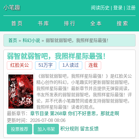
小笔趣
阅读历史
|
登录
|
注册
首 页
书 库
排 行
全 本
搜 索
首页
科幻小说
弱智就弱智吧，我照样星际最强！
弱智就弱智吧，我照样星际最强！
红脸关公
51万字
1人读过
连载
《弱智就弱智吧，我照样星际最强！》是红脸关公
精心创作的科幻，小笔趣实时更新弱智就弱智吧，
我照样星际最强！最新章节并且提供无弹窗阅读，
书友所发表的弱智就弱智吧，我照样星际最强！评
论，并不代表小笔趣赞同或者支持弱智就弱智吧，
我照样星际最强！读者的观点。
最新章节：
章节目录 第268章 你们不好意思，那就走啊
更新时间：2026-07-08 08:06
积分规则
留言反馈
投票推荐
加入书架