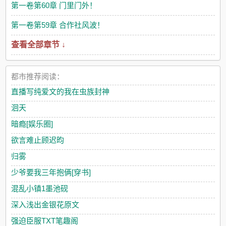
第一卷第60章 门里门外！
第一卷第59章 合作社风波！
查看全部章节 ↓
都市推荐阅读：
直播写纯爱文的我在虫族封神
洄天
暗瘾[娱乐圈]
欲言难止顾迟昀
归雾
少爷要我三年抱俩[穿书]
混乱小镇1墨池砚
深入浅出金银花原文
强迫臣服TXT笔趣阁