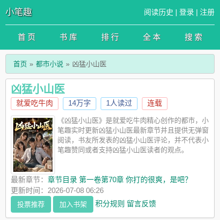
小笔趣
阅读历史
|
登录
|
注册
首 页
书 库
排 行
全 本
搜 索
首页
都市小说
凶猛小山医
凶猛小山医
就爱吃牛肉
14万字
1人读过
连载
《凶猛小山医》是就爱吃牛肉精心创作的都市，小
笔趣实时更新凶猛小山医最新章节并且提供无弹窗
阅读，书友所发表的凶猛小山医评论，并不代表小
笔趣赞同或者支持凶猛小山医读者的观点。
最新章节：
章节目录 第一卷第70章 你打的很爽，是吧？
更新时间：2026-07-08 06:26
积分规则
留言反馈
投票推荐
加入书架