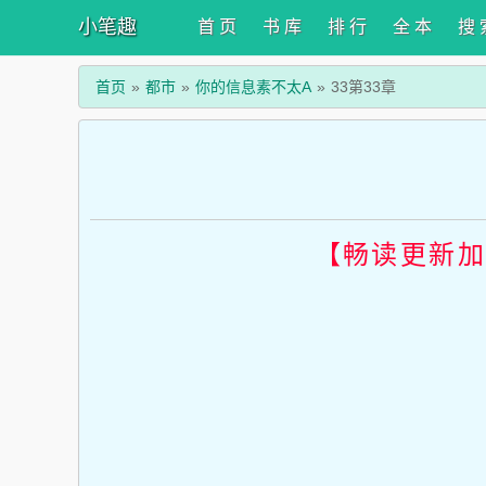
小笔趣
首 页
书 库
排 行
全 本
搜 
首页
都市
你的信息素不太A
33第33章
【畅读更新