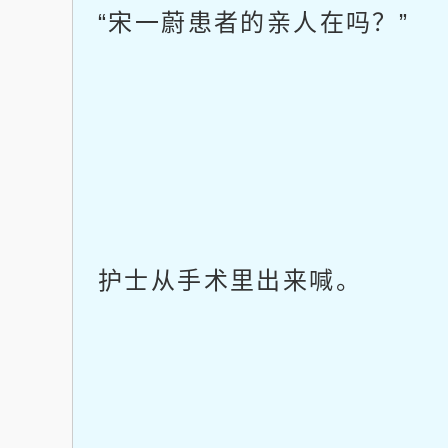
“宋一蔚患者的亲人在吗？”
护士从手术里出来喊。