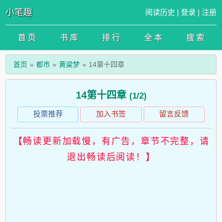
小笔趣
阅读历史
|
登录
|
注册
首 页
书 库
排 行
全 本
搜 索
首页
都市
黄粱梦
14第十四章
14第十四章
(1/2)
投票推荐
加入书签
留言反馈
【畅读更新加载慢，有广告，章节不完整，请
退出畅读后阅读！】