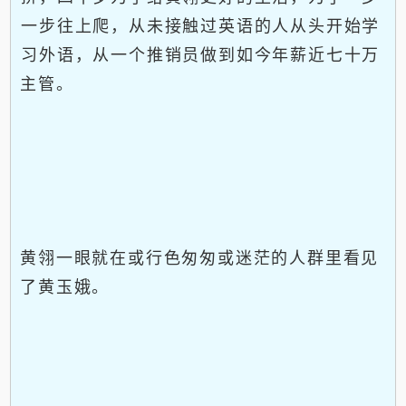
一步往上爬，从未接触过英语的人从头开始学
习外语，从一个推销员做到如今年薪近七十万
主管。
黄翎一眼就在或行色匆匆或迷茫的人群里看见
了黄玉娥。