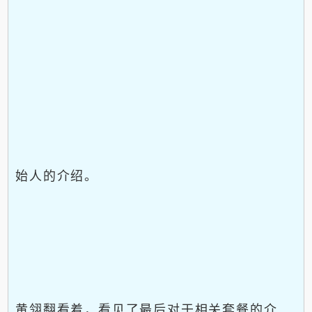
始人的介绍。
黄翎翻看着，看见了最后对于相关套餐的介