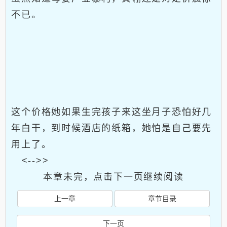
不已。
这个价格她如果生完孩子来这坐月子恐怕好几
年白干，到时候酒店的纸箱，她怕是自己要先
用上了。
<-->>
本章未完，点击下一页继续阅读
上一章
章节目录
下一页