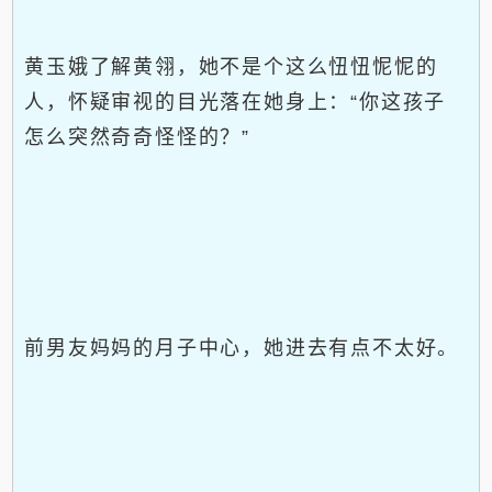
黄玉娥了解黄翎，她不是个这么忸忸怩怩的
人，怀疑审视的目光落在她身上：“你这孩子
怎么突然奇奇怪怪的？”
前男友妈妈的月子中心，她进去有点不太好。