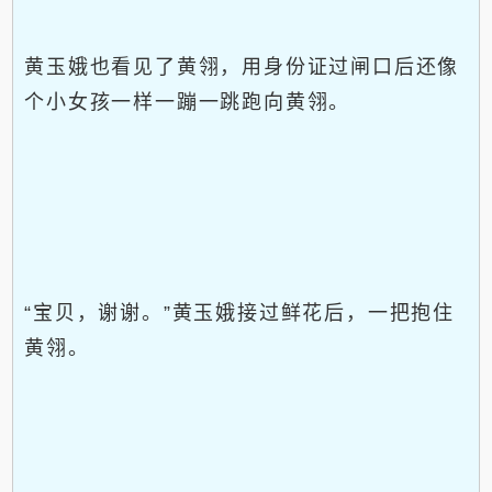
黄玉娥也看见了黄翎，用身份证过闸口后还像
个小女孩一样一蹦一跳跑向黄翎。
“宝贝，谢谢。”黄玉娥接过鲜花后，一把抱住
黄翎。