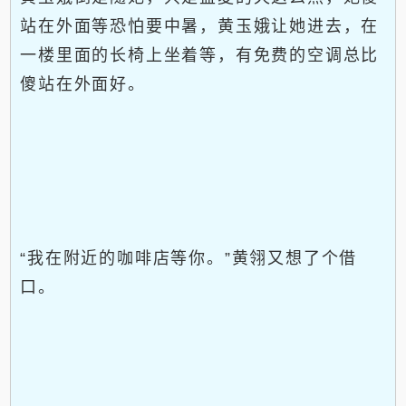
站在外面等恐怕要中暑，黄玉娥让她进去，在
一楼里面的长椅上坐着等，有免费的空调总比
傻站在外面好。
“我在附近的咖啡店等你。”黄翎又想了个借
口。