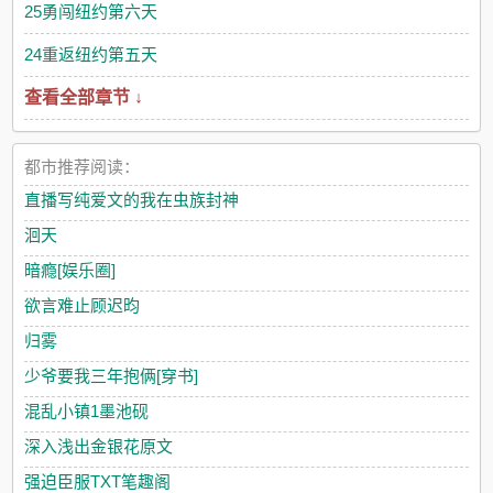
25勇闯纽约第六天
24重返纽约第五天
查看全部章节 ↓
都市推荐阅读：
直播写纯爱文的我在虫族封神
洄天
暗瘾[娱乐圈]
欲言难止顾迟昀
归雾
少爷要我三年抱俩[穿书]
混乱小镇1墨池砚
深入浅出金银花原文
强迫臣服TXT笔趣阁