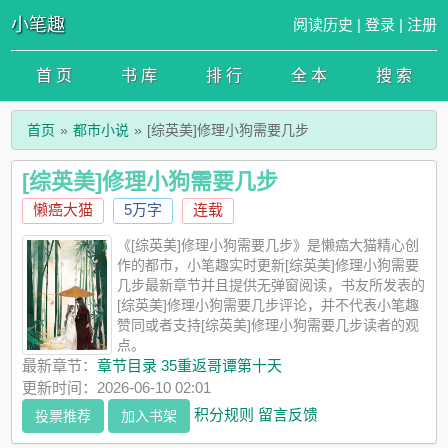
小笔趣
阅读历史
|
登录
|
注册
首 页
书 库
排 行
全 本
搜 索
首页
都市小说
[综英美]修理小狗需要几步
[综英美]修理小狗需要几步
懒癌大猫
5万字
连载
《[综英美]修理小狗需要几步》是懒癌大猫精心创
作的都市，小笔趣实时更新[综英美]修理小狗需要
几步最新章节并且提供无弹窗阅读，书友所发表的
[综英美]修理小狗需要几步评论，并不代表小笔趣
赞同或者支持[综英美]修理小狗需要几步读者的观
点。
最新章节：
章节目录 35重返哥谭第十天
更新时间：2026-06-10 02:01
积分规则
留言反馈
投票推荐
加入书架