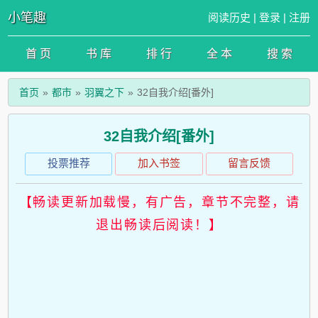
小笔趣
阅读历史
|
登录
|
注册
首 页
书 库
排 行
全 本
搜 索
首页
都市
羽翼之下
32自我介绍[番外]
32自我介绍[番外]
投票推荐
加入书签
留言反馈
【畅读更新加载慢，有广告，章节不完整，请
退出畅读后阅读！】