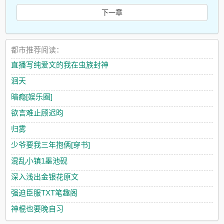
下一章
都市推荐阅读：
直播写纯爱文的我在虫族封神
洄天
暗瘾[娱乐圈]
欲言难止顾迟昀
归雾
少爷要我三年抱俩[穿书]
混乱小镇1墨池砚
深入浅出金银花原文
强迫臣服TXT笔趣阁
神棍也要晚自习