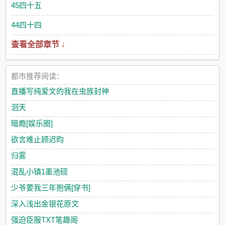
45四十五
44四十四
查看全部章节 ↓
都市推荐阅读：
直播写纯爱文的我在虫族封神
洄天
暗瘾[娱乐圈]
欲言难止顾迟昀
归雾
混乱小镇1墨池砚
少爷要我三年抱俩[穿书]
深入浅出金银花原文
强迫臣服TXT笔趣阁