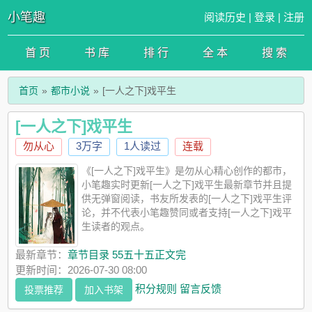
小笔趣
阅读历史
|
登录
|
注册
首 页
书 库
排 行
全 本
搜 索
首页
都市小说
[一人之下]戏平生
[一人之下]戏平生
勿从心
3万字
1人读过
连载
《[一人之下]戏平生》是勿从心精心创作的都市，
小笔趣实时更新[一人之下]戏平生最新章节并且提
供无弹窗阅读，书友所发表的[一人之下]戏平生评
论，并不代表小笔趣赞同或者支持[一人之下]戏平
生读者的观点。
最新章节：
章节目录 55五十五正文完
更新时间：2026-07-30 08:00
积分规则
留言反馈
投票推荐
加入书架