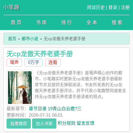
小笔趣
阅读历史
|
登录
|
注册
首 页
书 库
排 行
全 本
搜 索
首页
都市小说
无cp龙傲天养老婆手册
无cp龙傲天养老婆手册
堰声
0万字
连载
《无cp龙傲天养老婆手册》是堰声精心创作的都
市，小笔趣实时更新无cp龙傲天养老婆手册最新
章节并且提供无弹窗阅读，书友所发表的无cp龙
傲天养老婆手册评论，并不代表小笔趣赞同或者支
持无cp龙傲天养老婆手册读者的观点。
最新章节：
章节目录 19青山白云鹿?三
更新时间：2026-07-31 06:01
积分规则
留言反馈
投票推荐
加入书架