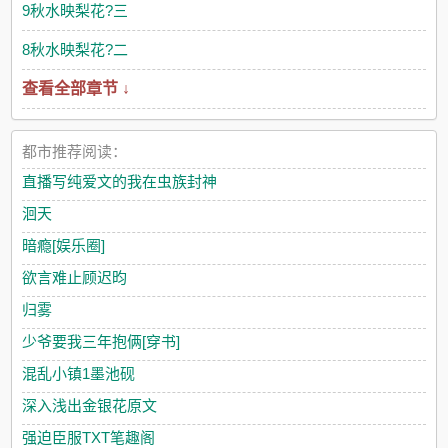
9秋水映梨花?三
8秋水映梨花?二
查看全部章节 ↓
都市推荐阅读：
直播写纯爱文的我在虫族封神
洄天
暗瘾[娱乐圈]
欲言难止顾迟昀
归雾
少爷要我三年抱俩[穿书]
混乱小镇1墨池砚
深入浅出金银花原文
强迫臣服TXT笔趣阁