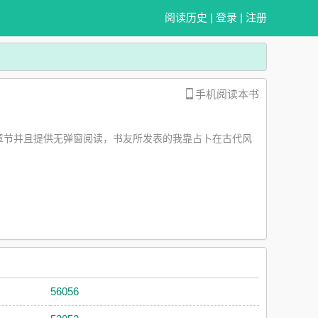
阅读历史
|
登录
|
注册
手机阅读本书
章节并且提供无弹窗阅读，书友所发表的我靠占卜在古代风
56056