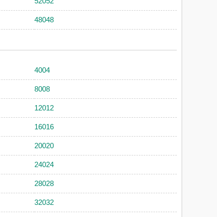
52052
48048
4004
8008
12012
16016
20020
24024
28028
32032