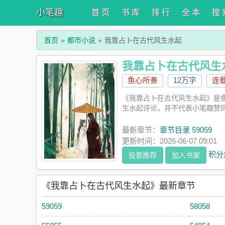
小笔趣
首 页
书 库
排 行
全 本
搜 
首页
都市小说
我靠占卜在古代风生水起
我靠占卜在古代风生
鱼心所善
12万字
连
《我靠占卜在古代风生水起》是
生水起评论，并不代表小笔趣赞
最新章节：
章节目录 59059
更新时间：2026-06-07 09:01
积分
投票推荐
加入书架
《我靠占卜在古代风生水起》最新章节
59059
58058