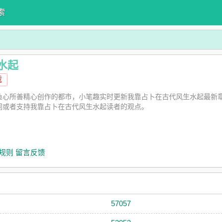
索
水起
载
鱼心所善精心创作的都市，小笔趣实时更新我靠占卜在古代风生水起最新
同或者支持我靠占卜在古代风生水起读者的观点。
规则
留言反馈
57057