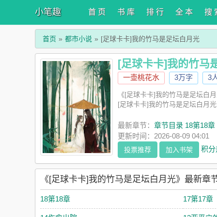
小笔趣
首 页
书 库
排 行
全 本
搜 
首页
都市小说
[足球卡卡]我的竹马是足坛白月光
[足球卡卡]我的竹马
一壶桃花水
3万字
3
《[足球卡卡]我的竹马是足坛白
[足球卡卡]我的竹马是足坛白月
最新章节：
章节目录 18第18章
更新时间：2026-08-09 04:01
积分
投票推荐
加入书架
《[足球卡卡]我的竹马是足坛白月光》最新章
18第18章
17第17章