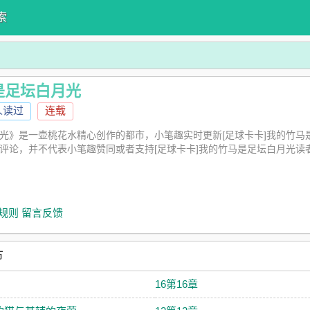
索
是足坛白月光
人读过
连载
月光》是一壶桃花水精心创作的都市，小笔趣实时更新[足球卡卡]我的竹
光评论，并不代表小笔趣赞同或者支持[足球卡卡]我的竹马是足坛白月光读
规则
留言反馈
节
16第16章