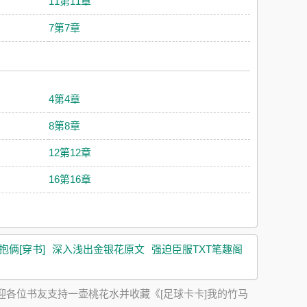
11第11章
7第7章
4第4章
8第8章
12第12章
16第16章
抱俩[穿书]
深入浅出金银花原文
强迫臣服TXT笔趣阁
迎各位书友支持一壶桃花水并收藏《[足球卡卡]我的竹马