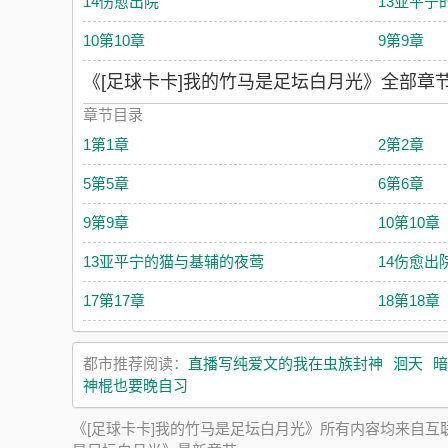
14伤愈出院
13亚平宁
10第10章
9第9章
《[足球卡卡]我的竹马是足坛白月光》全部章
章节目录
1第1章
2第2章
5第5章
6第6章
9第9章
10第10章
13亚平宁的猫与基辅的夜莺
14伤愈出
17第17章
18第18章
都市推荐阅读：
直播写纯爱文的我在虫族封神
洄天
暗
神棍也要晚自习
《[足球卡卡]我的竹马是足坛白月光》所有内容均来自