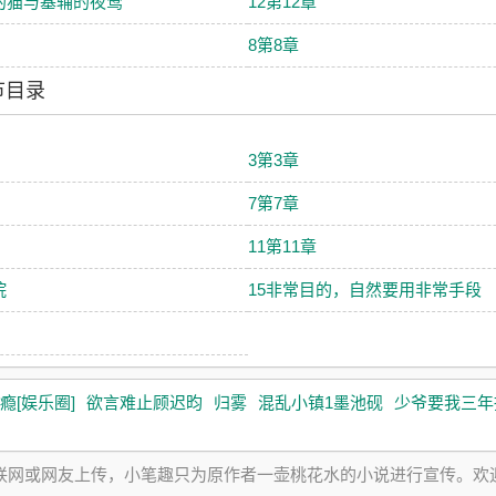
的猫与基辅的夜莺
12第12章
8第8章
节目录
3第3章
7第7章
11第11章
院
15非常目的，自然要用非常手段
瘾[娱乐圈]
欲言难止顾迟昀
归雾
混乱小镇1墨池砚
少爷要我三年
互联网或网友上传，小笔趣只为原作者一壶桃花水的小说进行宣传。欢