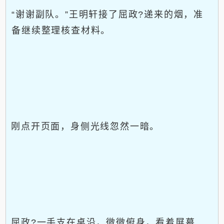
“谢谢副队。”王明轩接了屈政?递来的烟，准
备继续整理核查材料。
刚点开页面，身侧光线忽然一暗。
屈政?一手支在桌沿，微微俯身，看着屏幕