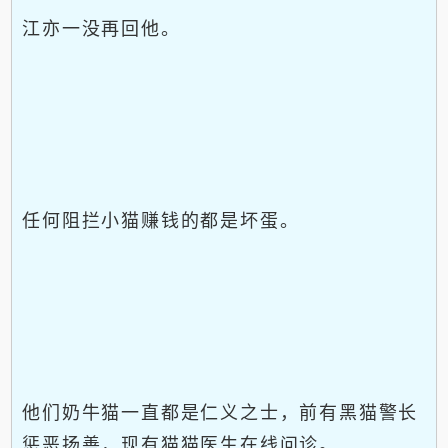
江亦一没再回他。
任何阻拦小猫赚钱的都是坏蛋。
他们奶牛猫一直都是仁义之士，前有黑猫警长
惩恶扬善，现有猫猫医生在线问诊。