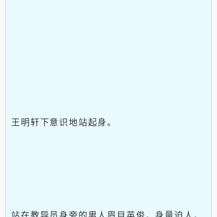
王明轩下意识地站起身。
站在教导员身旁的男人眉目英俊，身量迫人，