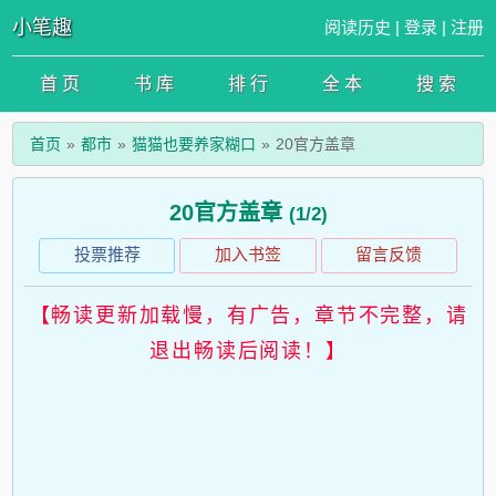
小笔趣
阅读历史
|
登录
|
注册
首 页
书 库
排 行
全 本
搜 索
首页
都市
猫猫也要养家糊口
20官方盖章
20官方盖章
(1/2)
投票推荐
加入书签
留言反馈
【畅读更新加载慢，有广告，章节不完整，请
退出畅读后阅读！】