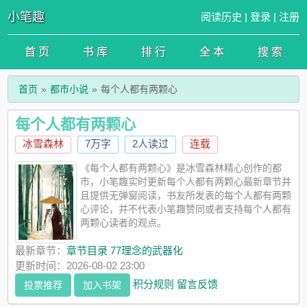
小笔趣
阅读历史
|
登录
|
注册
首 页
书 库
排 行
全 本
搜 索
首页
都市小说
每个人都有两颗心
每个人都有两颗心
冰雪森林
7万字
2人读过
连载
《每个人都有两颗心》是冰雪森林精心创作的都
市，小笔趣实时更新每个人都有两颗心最新章节并
且提供无弹窗阅读，书友所发表的每个人都有两颗
心评论，并不代表小笔趣赞同或者支持每个人都有
两颗心读者的观点。
最新章节：
章节目录 77理念的武器化
更新时间：2026-08-02 23:00
积分规则
留言反馈
投票推荐
加入书架