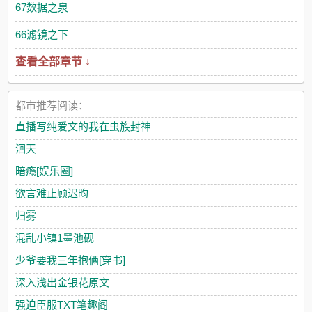
67数据之泉
66滤镜之下
查看全部章节 ↓
都市推荐阅读：
直播写纯爱文的我在虫族封神
洄天
暗瘾[娱乐圈]
欲言难止顾迟昀
归雾
混乱小镇1墨池砚
少爷要我三年抱俩[穿书]
深入浅出金银花原文
强迫臣服TXT笔趣阁