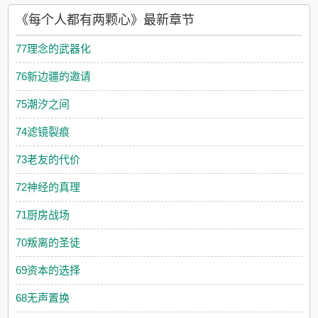
《每个人都有两颗心》最新章节
77理念的武器化
76新边疆的邀请
75潮汐之间
74滤镜裂痕
73老友的代价
72神经的真理
71厨房战场
70叛离的圣徒
69资本的选择
68无声置换