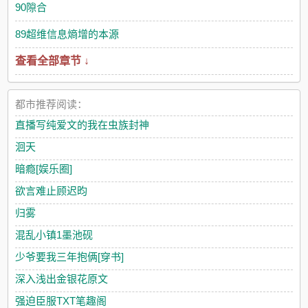
90隙合
89超维信息熵增的本源
查看全部章节 ↓
都市推荐阅读：
直播写纯爱文的我在虫族封神
洄天
暗瘾[娱乐圈]
欲言难止顾迟昀
归雾
混乱小镇1墨池砚
少爷要我三年抱俩[穿书]
深入浅出金银花原文
强迫臣服TXT笔趣阁