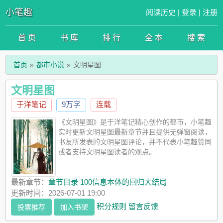
小笔趣
阅读历史
|
登录
|
注册
首 页
书 库
排 行
全 本
搜 索
首页
都市小说
文明星图
文明星图
于洋笔记
9万字
连载
《文明星图》是于洋笔记精心创作的都市，小笔趣
实时更新文明星图最新章节并且提供无弹窗阅读，
书友所发表的文明星图评论，并不代表小笔趣赞同
或者支持文明星图读者的观点。
最新章节：
章节目录 100信息本体的回归大结局
更新时间：2026-07-01 19:00
积分规则
留言反馈
投票推荐
加入书架