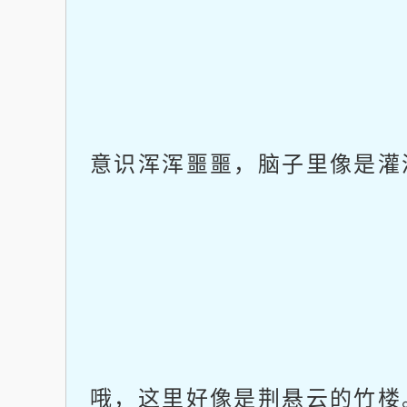
意识浑浑噩噩，脑子里像是灌
哦，这里好像是荆悬云的竹楼