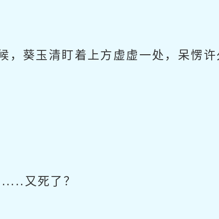
候，葵玉清盯着上方虚虚一处，呆愣许
....又死了？