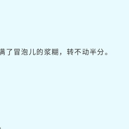
满了冒泡儿的浆糊，转不动半分。
。