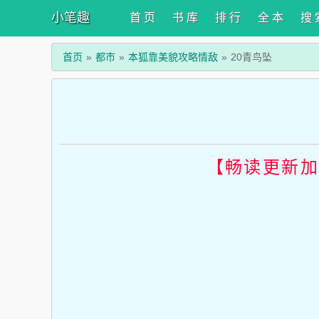
小笔趣
首 页
书 库
排 行
全 本
搜 
首页
都市
本狐靠美貌攻略情敌
20青鸟坠
【畅读更新