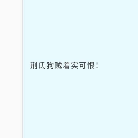
荆氏狗贼着实可恨！