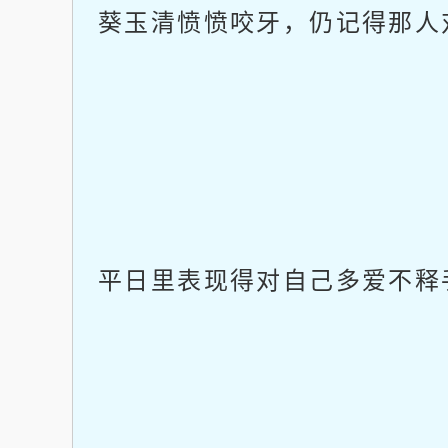
葵玉清愤愤咬牙，仍记得那人
平日里表现得对自己多爱不释