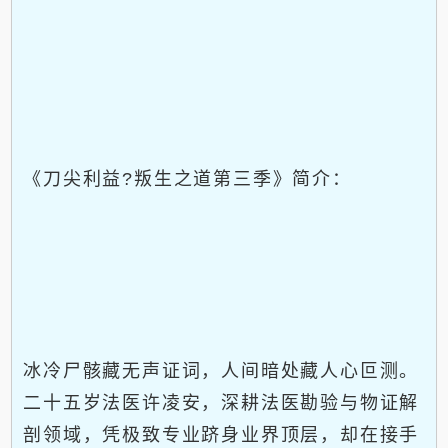
《刀尖利益?叛生之道第三季》简介：
冰冷尸骸藏无声证词，人间暗处藏人心叵测。
二十五岁法医许凌安，深耕法医勘验与物证解
剖领域，凭极致专业跻身业界顶层，却在接手