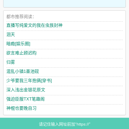
都市推荐阅读：
直播写纯爱文的我在虫族封神
洄天
暗瘾[娱乐圈]
欲言难止顾迟昀
归雾
混乱小镇1墨池砚
少爷要我三年抱俩[穿书]
深入浅出金银花原文
强迫臣服TXT笔趣阁
神棍也要晚自习
请记住输入网址前加“https://”