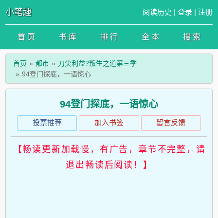
小笔趣
阅读历史
|
登录
|
注册
首 页
书 库
排 行
全 本
搜 索
首页
都市
刀尖利益?叛生之道第三季
94登门探底，一语惊心
94登门探底，一语惊心
投票推荐
加入书签
留言反馈
【畅读更新加载慢，有广告，章节不完整，请
退出畅读后阅读！】