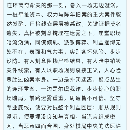
连环离奇命案的那一刻，卷入一场无边漩涡。
一桩牵扯资本、权力与陈年旧案的重大案件骤
然发酵，尸检线索层层被篡改，关键证据莫名
遗失，真相被刻意掩埋在迷雾之下。庙堂职场
暗流汹涌，同僚倾轧、派系博弈、利益捆绑无
处不在，表面和气共事，实则各怀鬼胎、步步
设防。有人刻意阻挠尸检结果，有人暗中销毁
案件线索，有人以职场规则裹挟正义，人心险
恶胜过凶案本身。一边是扑朔迷离、疑点丛生
的连环重案，一边是尔虞我诈、步步惊心的职
场暗局，前路迷雾重重，周遭皆不可信。坚守
专业底线，便要对抗整个利益圈层；顺从规则
浮沉，便要埋没良知与真相。当谎言织成密
网，当恶意四面合围，身处棋局中央的法医许