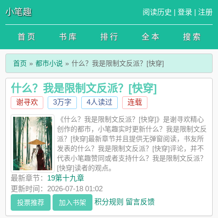
小笔趣
阅读历史
|
登录
|
注册
首 页
书 库
排 行
全 本
搜 索
首页
都市小说
什么？我是限制文反派？[快穿]
什么？我是限制文反派？[快穿]
谢寻欢
3万字
4人读过
连载
《什么？我是限制文反派？[快穿]》是谢寻欢精心
创作的都市，小笔趣实时更新什么？我是限制文反
派？[快穿]最新章节并且提供无弹窗阅读，书友所
发表的什么？我是限制文反派？[快穿]评论，并不
代表小笔趣赞同或者支持什么？我是限制文反派？
[快穿]读者的观点。
最新章节：
19第十九章
更新时间：2026-07-18 01:02
积分规则
留言反馈
投票推荐
加入书架