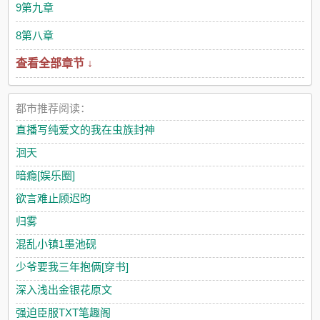
9第九章
8第八章
查看全部章节 ↓
都市推荐阅读：
直播写纯爱文的我在虫族封神
洄天
暗瘾[娱乐圈]
欲言难止顾迟昀
归雾
混乱小镇1墨池砚
少爷要我三年抱俩[穿书]
深入浅出金银花原文
强迫臣服TXT笔趣阁