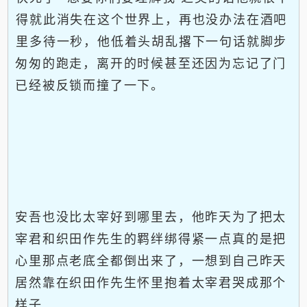
得就此消失在这个世界上，再也没办法在酒吧
里多待一秒，他低着头胡乱撂下一句话就脚步
匆匆的跑走，离开的时候甚至还因为忘记了门
已经被反锁而撞了一下。
安吾也没比太宰好到哪里去，他昨天为了把太
宰君和织田作先生的羁绊绑得紧一点真的是把
心里那点老底全都倒出来了，一想到自己昨天
居然靠在织田作先生怀里抱着太宰君哭成那个
样子……