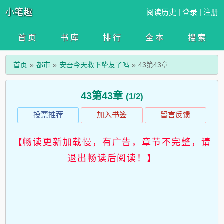
小笔趣
阅读历史
|
登录
|
注册
首 页
书 库
排 行
全 本
搜 索
首页
都市
安吾今天救下挚友了吗
43第43章
43第43章
(1/2)
投票推荐
加入书签
留言反馈
【畅读更新加载慢，有广告，章节不完整，请
退出畅读后阅读！】