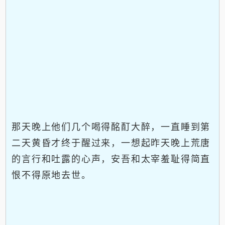
那天晚上他们几个喝得酩酊大醉，一直睡到第
二天黄昏才终于醒过来，一想起昨天晚上荒唐
的言行和吐露的心声，安吾和太宰羞耻得简直
恨不得原地去世。