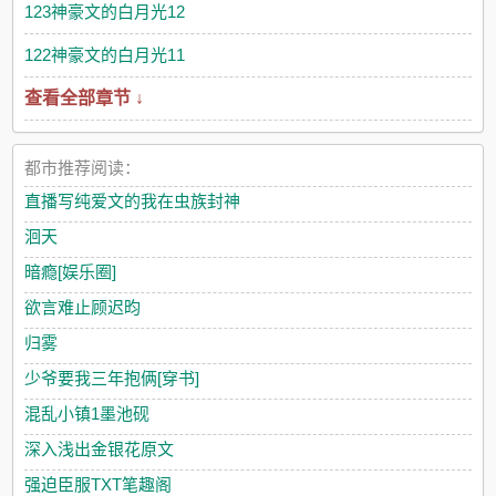
123神豪文的白月光12
122神豪文的白月光11
查看全部章节 ↓
都市推荐阅读：
直播写纯爱文的我在虫族封神
洄天
暗瘾[娱乐圈]
欲言难止顾迟昀
归雾
少爷要我三年抱俩[穿书]
混乱小镇1墨池砚
深入浅出金银花原文
强迫臣服TXT笔趣阁