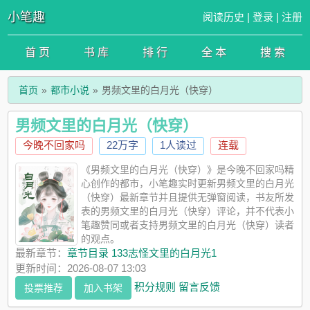
小笔趣
阅读历史
|
登录
|
注册
首 页
书 库
排 行
全 本
搜 索
首页
都市小说
男频文里的白月光（快穿）
男频文里的白月光（快穿）
今晚不回家吗
22万字
1人读过
连载
《男频文里的白月光（快穿）》是今晚不回家吗精
心创作的都市，小笔趣实时更新男频文里的白月光
（快穿）最新章节并且提供无弹窗阅读，书友所发
表的男频文里的白月光（快穿）评论，并不代表小
笔趣赞同或者支持男频文里的白月光（快穿）读者
的观点。
最新章节：
章节目录 133志怪文里的白月光1
更新时间：2026-08-07 13:03
积分规则
留言反馈
投票推荐
加入书架