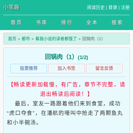
小笔趣
阅读历史
|
登录
|
注册
首 页
书 库
排 行
全 本
搜 索
首页
都市
看我小说的读者都饿了
回锅肉（1）
回锅肉（1）
(1/2)
投票推荐
加入书签
留言反馈
【畅读更新加载慢，有广告，章节不完整，请
退出畅读后阅读！】
最后，室友一路跟着他们来到食堂，成功
“虎口夺食”，在潘航的嚎叫中抢走了两颗鱼丸
和小半碗汤。