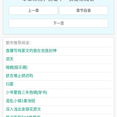
上一章
章节目录
下一页
都市推荐阅读：
直播写纯爱文的我在虫族封神
洄天
暗瘾[娱乐圈]
欲言难止顾迟昀
归雾
少爷要我三年抱俩[穿书]
混乱小镇1墨池砚
深入浅出金银花原文