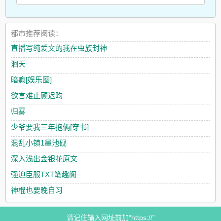
都市推荐阅读：
直播写纯爱文的我在虫族封神
洄天
暗瘾[娱乐圈]
欲言难止顾迟昀
归雾
少爷要我三年抱俩[穿书]
混乱小镇1墨池砚
深入浅出金银花原文
强迫臣服TXT笔趣阁
神棍也要晚自习
请记住输入网址前加“https://”