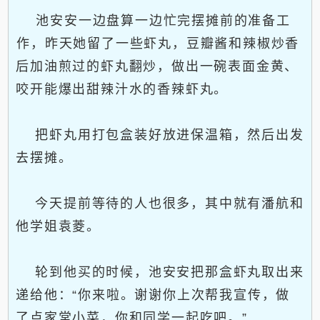
池安安一边盘算一边忙完摆摊前的准备工
作，昨天她留了一些虾丸，豆瓣酱和辣椒炒香
后加油煎过的虾丸翻炒，做出一碗表面金黄、
咬开能爆出甜辣汁水的香辣虾丸。
把虾丸用打包盒装好放进保温箱，然后出发
去摆摊。
今天提前等待的人也很多，其中就有潘航和
他学姐袁菱。
轮到他买的时候，池安安把那盒虾丸取出来
递给他：“你来啦。谢谢你上次帮我宣传，做
了点家常小菜，你和同学一起吃吧。”