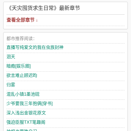
《天灾囤货求生日常》最新章节
查看全部章节 ↓
都市推荐阅读：
直播写纯爱文的我在虫族封神
洄天
暗瘾[娱乐圈]
欲言难止顾迟昀
归雾
混乱小镇1墨池砚
少爷要我三年抱俩[穿书]
深入浅出金银花原文
强迫臣服TXT笔趣阁