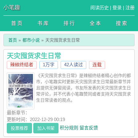
小笔趣
阅读历史
|
登录
|
注册
首 页
书 库
排 行
全 本
搜 索
首页
都市小说
天灾囤货求生日常
天灾囤货求生日常
辣椒终结者
1万字
42人读过
连载
《天灾囤货求生日常》是辣椒终结者精心创作的都
市，小笔趣实时更新天灾囤货求生日常最新章节并
且提供无弹窗阅读，书友所发表的天灾囤货求生日
常评论，并不代表小笔趣赞同或者支持天灾囤货求
生日常读者的观点。
最新章节：
更新时间：2022-12-29 00:19
积分规则
留言反馈
投票推荐
加入书架