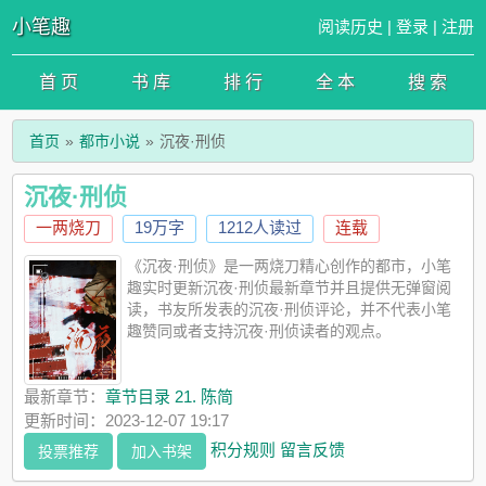
小笔趣
阅读历史
|
登录
|
注册
首 页
书 库
排 行
全 本
搜 索
首页
都市小说
沉夜·刑侦
沉夜·刑侦
一两烧刀
19万字
1212人读过
连载
《沉夜·刑侦》是一两烧刀精心创作的都市，小笔
趣实时更新沉夜·刑侦最新章节并且提供无弹窗阅
读，书友所发表的沉夜·刑侦评论，并不代表小笔
趣赞同或者支持沉夜·刑侦读者的观点。
最新章节：
章节目录 21. 陈简
更新时间：2023-12-07 19:17
积分规则
留言反馈
投票推荐
加入书架