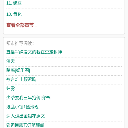
11. 豌豆
10. 骨化
查看全部章节 ↓
都市推荐阅读：
直播写纯爱文的我在虫族封神
洄天
暗瘾[娱乐圈]
欲言难止顾迟昀
归雾
少爷要我三年抱俩[穿书]
混乱小镇1墨池砚
深入浅出金银花原文
强迫臣服TXT笔趣阁