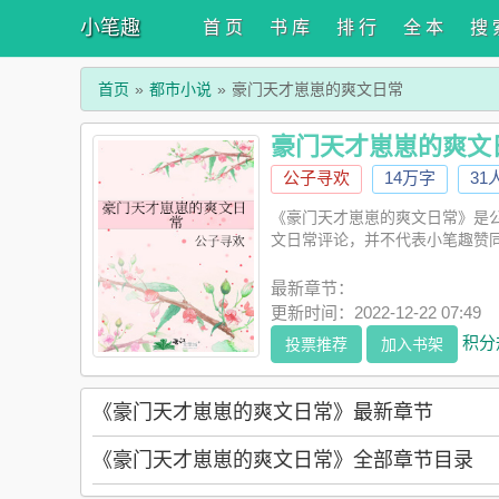
小笔趣
首 页
书 库
排 行
全 本
搜 
首页
都市小说
豪门天才崽崽的爽文日常
豪门天才崽崽的爽文
公子寻欢
14万字
31
《豪门天才崽崽的爽文日常》是
文日常评论，并不代表小笔趣赞
最新章节：
更新时间：2022-12-22 07:49
积分
投票推荐
加入书架
《豪门天才崽崽的爽文日常》最新章节
《豪门天才崽崽的爽文日常》全部章节目录