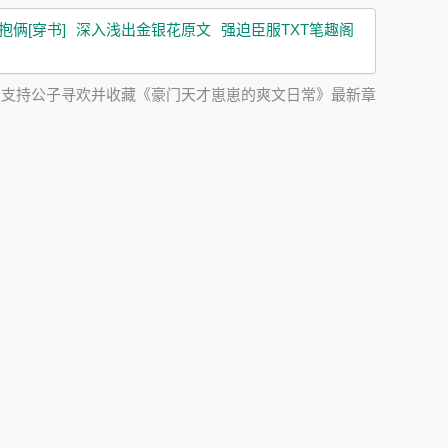
抱俩[穿书]
深入浅出金银花原文
强迫臣服TXT笔趣阁
友支持公子寻欢并收藏《豪门天才崽崽的爽文日常》最新章