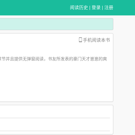
阅读历史
|
登录
|
注册
手机阅读本书
章节并且提供无弹窗阅读，书友所发表的豪门天才崽崽的爽