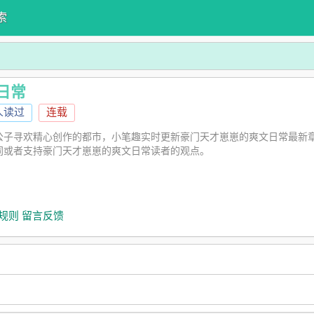
索
日常
人读过
连载
公子寻欢精心创作的都市，小笔趣实时更新豪门天才崽崽的爽文日常最新
同或者支持豪门天才崽崽的爽文日常读者的观点。
规则
留言反馈