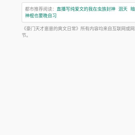
都市推荐阅读：
直播写纯爱文的我在虫族封神
洄天
暗
神棍也要晚自习
《豪门天才崽崽的爽文日常》所有内容均来自互联网或网
节。