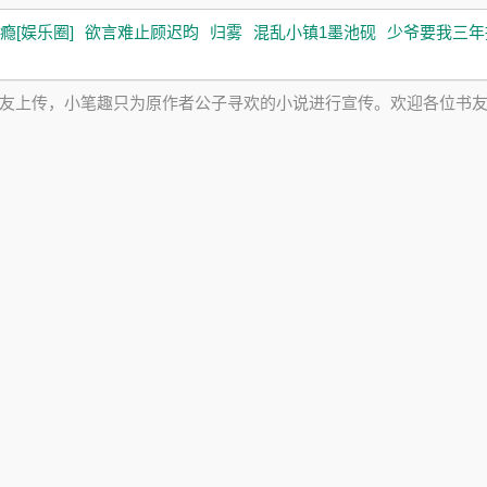
瘾[娱乐圈]
欲言难止顾迟昀
归雾
混乱小镇1墨池砚
少爷要我三年
友上传，小笔趣只为原作者公子寻欢的小说进行宣传。欢迎各位书