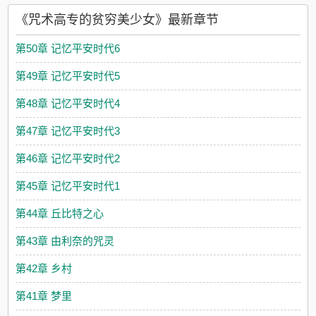
《咒术高专的贫穷美少女》最新章节
第50章 记忆平安时代6
第49章 记忆平安时代5
第48章 记忆平安时代4
第47章 记忆平安时代3
第46章 记忆平安时代2
第45章 记忆平安时代1
第44章 丘比特之心
第43章 由利奈的咒灵
第42章 乡村
第41章 梦里