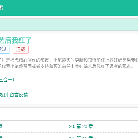
索
艺后我红了
读过
连载
了》是柿弋精心创作的都市，小笔趣实时更新和顶流前任上养娃综艺后我
不代表小笔趣赞同或者支持和顶流前任上养娃综艺后我红了读者的观点。
（三合一）
规则
留言反馈
章
20. 第 20 章