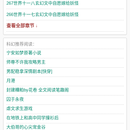
267世界十一八玄幻文中自愿嫁给妖怪
266世界十一七玄幻文中自愿嫁给妖怪
查看全部章节 ↓
科幻推荐阅读：
宁安如梦原著小说
师尊不许我攻略男主
男配稳拿深情剧本[快穿]
月港
封建糟粕by花卷 全文阅读笔趣阁
囚于永夜
虐文求生游戏
在地铁上和高中同学撞衫后
大伯哥的心尖宠金谷