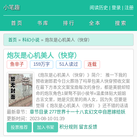
小笔趣
阅读历史
|
登录
|
注册
首 页
书 库
排 行
全 本
搜 索
首页
科幻小说
炮灰是心机美人（快穿）
炮灰是心机美人（快穿）
鱼非子
159万字
51人读过
连载
《炮灰是心机美人（快穿）》简介： 推一下我的
预收谢郎君今日火葬场了吗草包美人快穿预收文案
在最下方本文文案宝扇每次的身份，都是美貌却短
命的炮灰角色1桀骜不驯小侯爷x温柔体贴大姐姐
古言文里，她是灾民里的商人女，因为失 您要是
觉得《 炮灰是心机美人（快穿） 》还不错的话请
不要忘记向您QQ群和微博微信里的朋友推荐哦！
最新章节：
章节目录 277世界十一十八玄幻文中自愿嫁给妖
更新时间：2023-08-10 01:39
积分规则
留言反馈
投票推荐
加入书架