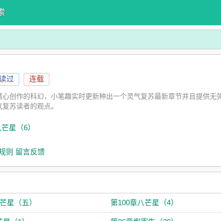
索
人读过
连载
精心创作的科幻，小笔趣实时更新种出一个灵气复苏最新章节并且提供无
气复苏读者的观点。
八芒星（6）
规则
留言反馈
八芒星（五）
第100章八芒星（4）