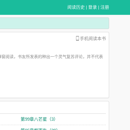
阅读历史
|
登录
|
注册
手机阅读本书
弹窗阅读，书友所发表的种出一个灵气复苏评论，并不代表
第99章八芒星（3）