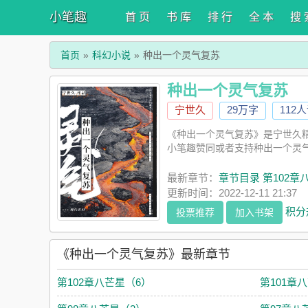
小笔趣
首 页
书 库
排 行
全 本
搜 
首页
科幻小说
种出一个灵气复苏
种出一个灵气复苏
宁世久
29万字
112
《种出一个灵气复苏》是宁世久
小笔趣赞同或者支持种出一个灵
最新章节：
章节目录 第102章
更新时间：2022-12-11 21:37
积分
投票推荐
加入书架
《种出一个灵气复苏》最新章节
第102章八芒星（6）
第101章