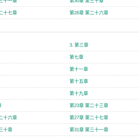
第三十一章
第30章 第三十章
第二十七章
第26章 第二十六章
3. 第三章
第七章
第十一章
第十五章
第十九章
章
第23章 第二十三章
第二十六章
第27章 第二十七章
第三十章
第31章 第三十一章