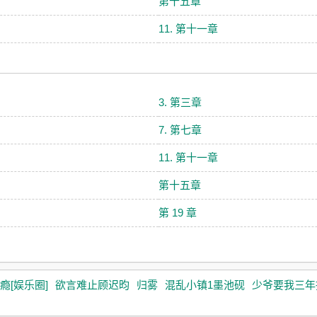
第十五章
11. 第十一章
3. 第三章
7. 第七章
11. 第十一章
第十五章
第 19 章
瘾[娱乐圈]
欲言难止顾迟昀
归雾
混乱小镇1墨池砚
少爷要我三年