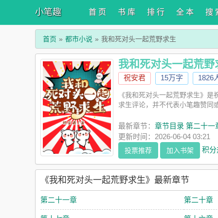
小笔趣
首 页
书 库
排 行
全 本
搜 
首页
都市小说
我和死对头一起荒野求生
我和死对头一起荒野
祝安君
15万字
182
《我和死对头一起荒野求生》是
求生评论，并不代表小笔趣赞同
最新章节：
章节目录 第二十一
更新时间：2026-06-04 03:21
积分
投票推荐
加入书架
《我和死对头一起荒野求生》最新章节
第二十一章
第二十章