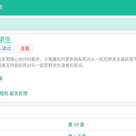
索
求生
6人读过
连载
祝安君精心创作的都市，小笔趣实时更新我和死对头一起荒野求生最新章
或者支持我和死对头一起荒野求生读者的观点。
章
规则
留言反馈
第 19 章