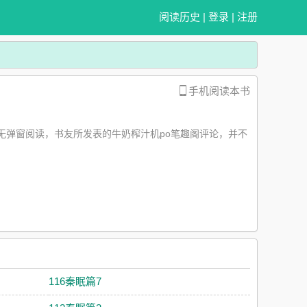
阅读历史
|
登录
|
注册
手机阅读本书
无弹窗阅读，书友所发表的牛奶榨汁机po笔趣阁评论，并不
116秦眠篇7