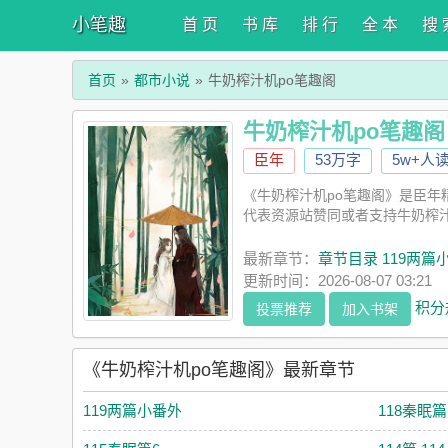
小笔趣
首 页
书 库
排 行
全 本
搜 
首页
都市小说
牛奶榨汁机po笔趣阁
牛奶榨汁机po笔趣阁
臣年
53万字
5w+人
《牛奶榨汁机po笔趣阁》是臣年
代表资源站赞同或者支持牛奶榨汁
最新章节：
章节目录 119两篇
更新时间：2026-08-07 03:21
积分
投票推荐
加入书架
《牛奶榨汁机po笔趣阁》最新章节
119两篇小番外
118秦眠