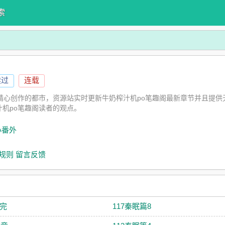
索
读过
连载
精心创作的都市，资源站实时更新牛奶榨汁机po笔趣阁最新章节并且提供
机po笔趣阁读者的观点。
小番外
规则
留言反馈
篇完
117秦眠篇8