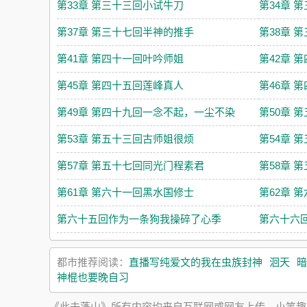
第33章 第三十三回小试牛刀
第34章 
第37章 第三十七回半神的推手
第38章 
第41章 第四十一回叶吟师姐
第42章 
第45章 第四十五回莲峰真人
第46章 
第49章 第四十九回一念不起，一尘不染
第50章 
第53章 第五十三回古师姐很烦
第54章 
第57章 第五十七回同光门程素君
第58章 
第61章 第六十一回黑水国修士
第62章 
第六十五回作为一条狗我操碎了心季
第六十六
都市推荐阅读：
直播写纯爱文的我在虫族封神
洄天
暗
神棍也要晚自习
《此去蓬山》所有内容均来自互联网或网友上传，小笔趣