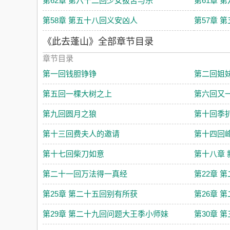
第62章 第六十二回少女拔苦与乐
第61章 
第58章 第五十八回义安凶人
第57章 
《此去蓬山》全部章节目录
章节目录
第一回钱胆铮铮
第二回姐
第五回一棵大树之上
第六回又
第九回圆月之狼
第十回季
第十三回费夫人的邀请
第十四回
第十七回柴刀如意
第十八章
第二十一回万法得一真经
第22章 
第25章 第二十五回别有所获
第26章 
第29章 第二十九回问题大王季小师妹
第30章 