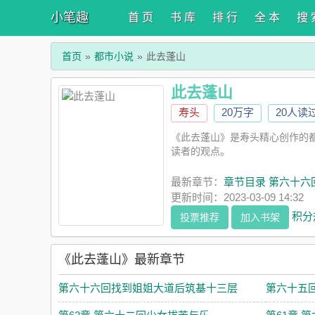
小笔趣
首 页
书 库
排 行
全 本
搜 
首页
都市小说
此去蓬山
此去蓬山
寿头
20万字
20人读
《此去蓬山》是寿头精心创作的
读者的观点。
最新章节：
章节目录 第六十
更新时间：2023-03-09 14:32
积分
投票推荐
加入书架
《此去蓬山》最新章节
第六十六回找到姐姐大道后筑基十三层
第六十五