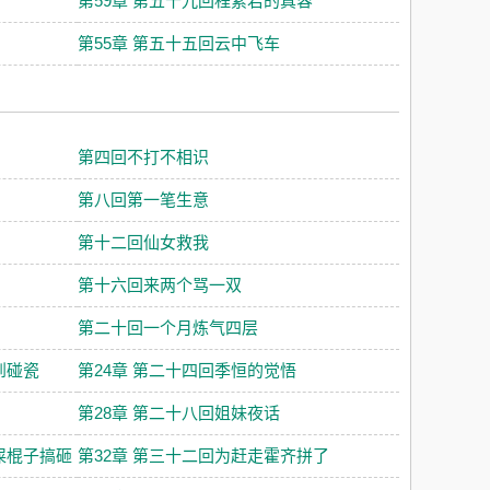
第59章 第五十九回程素君的真容
第55章 第五十五回云中飞车
第四回不打不相识
第八回第一笔生意
第十二回仙女救我
第十六回来两个骂一双
第二十回一个月炼气四层
到碰瓷
第24章 第二十四回季恒的觉悟
第28章 第二十八回姐妹夜话
屎棍子搞砸
第32章 第三十二回为赶走霍齐拼了