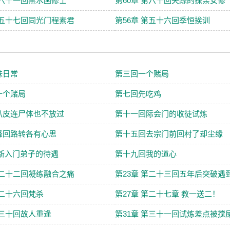
第六十一回黑水国修士
第60章 第六十回失踪的探亲女修
第五十七回同光门程素君
第56章 第五十六回季恒挨训
妹日常
第三回一个赌局
一个赌局
第七回先吃鸡
扒皮连尸体也不放过
第十一回际会门的收徒试炼
峰回路转各有心思
第十五回去宗门前回村了却尘缘
 新入门弟子的待遇
第十九回我的道心
第二十二回凝练融合之痛
第23章 第二十三回五年后突破遇
第二十六回梵杀
第27章 第二十七章 教一送二！
第三十回故人重逢
第31章 第三十一回试炼差点被搅