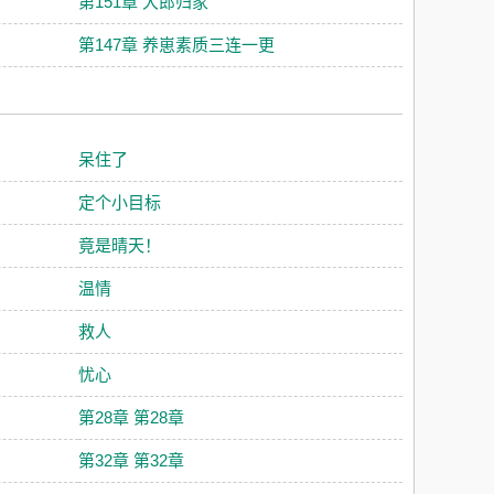
第151章 大郎归家
第147章 养崽素质三连一更
呆住了
定个小目标
竟是晴天！
温情
救人
忧心
第28章 第28章
第32章 第32章