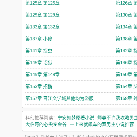
第125章 第125章
第126章 
第129章 第129章
第130章 
第133章 第132章
第134章 
第137章 小修
第138章 
第141章 捉虫
第142章 
第145章 诏狱
第146章 
第149章 第149章
第150章 
第153章 招揽
第154章
第157章 晋江文学城其他均为盗版
第158章 
科幻推荐阅读：
宁安如梦原著小说
师尊不许我攻略男
大伯哥的心尖宠金谷
一上来就飙车的双男主小说推荐