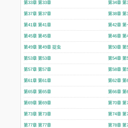
第33章 第33章
第34章 第
第37章 第37章
第38章 第
第41章 第41章
第42章 
第45章 第45章
第46章 第
第49章 第49章 捉虫
第50章 第
第53章 第53章
第54章 第
第57章 第57章
第58章 第
第61章 第61章
第62章 第
第65章 第65章
第66章 第
第69章 第69章
第70章 第
第73章 第73章
第74章 第
第77章 第77章
第78章 第