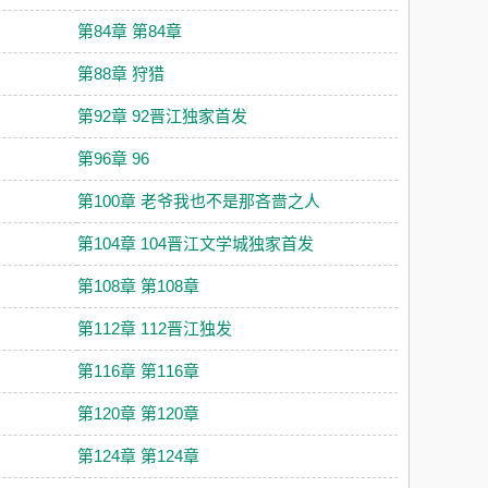
第84章 第84章
第88章 狩猎
第92章 92晋江独家首发
第96章 96
第100章 老爷我也不是那吝啬之人
第104章 104晋江文学城独家首发
第108章 第108章
第112章 112晋江独发
第116章 第116章
第120章 第120章
第124章 第124章