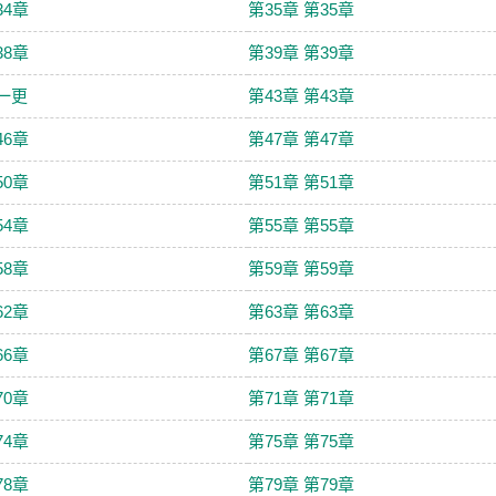
34章
第35章 第35章
38章
第39章 第39章
第一更
第43章 第43章
46章
第47章 第47章
50章
第51章 第51章
54章
第55章 第55章
58章
第59章 第59章
62章
第63章 第63章
66章
第67章 第67章
70章
第71章 第71章
74章
第75章 第75章
78章
第79章 第79章