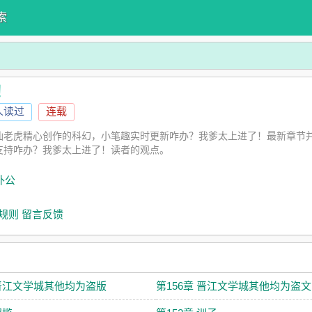
索
！
人读过
连载
仙老虎精心创作的科幻，小笔趣实时更新咋办？我爹太上进了！最新章节
支持咋办？我爹太上进了！读者的观点。
外公
规则
留言反馈
 晋江文学城其他均为盗版
第156章 晋江文学城其他均为盗文