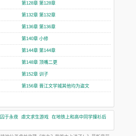
第128章 第128章
第132章 第132章
第136章 第136章
第140章 小修
第144章 第144章
第148章 顶嘴二更
第152章 训子
第156章 晋江文学城其他均为盗文
囚于永夜
虐文求生游戏
在地铁上和高中同学撞衫后