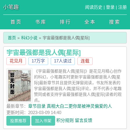
小笔趣
阅读历史
|
登录
|
注册
首 页
书 库
排 行
全 本
搜 索
首页
科幻小说
宇宙最强都是我人偶[星际]
宇宙最强都是我人偶[星际]
花见月
17万字
17人读过
连载
《宇宙最强都是我人偶[星际]》是花见月精心创作
的科幻，小笔趣实时更新宇宙最强都是我人偶[星
际]最新章节并且提供无弹窗阅读，书友所发表的
宇宙最强都是我人偶[星际]评论，并不代表小笔趣
赞同或者支持宇宙最强都是我人偶[星际]读者的观
点。
最新章节：
章节目录 真相大白二更你是被神灵偏爱的人
更新时间：2023-03-09 14:40
积分规则
留言反馈
投票推荐
加入书架