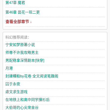
第47章 魔君
第46章 昙花一现二更
查看全部章节 ↓
科幻推荐阅读：
宁安如梦原著小说
师尊不许我攻略男主
男配稳拿深情剧本[快穿]
月港
封建糟粕by花卷 全文阅读笔趣阁
囚于永夜
虐文求生游戏
在地铁上和高中同学撞衫后
大伯哥的心尖宠金谷