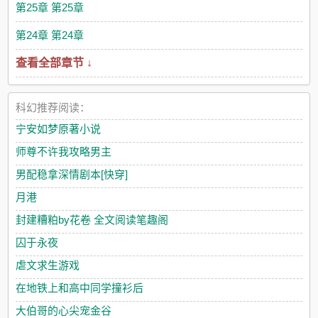
第25章 第25章
第24章 第24章
查看全部章节 ↓
科幻推荐阅读：
宁安如梦原著小说
师尊不许我攻略男主
男配稳拿深情剧本[快穿]
月港
封建糟粕by花卷 全文阅读笔趣阁
囚于永夜
虐文求生游戏
在地铁上和高中同学撞衫后
大伯哥的心尖宠金谷